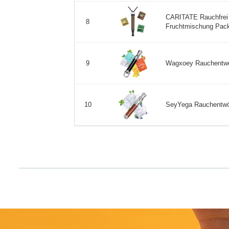
CARITATE Rauchfrei 
8
Fruchtmischung Pack
Wagxoey Rauchentwöhn
9
SeyYega Rauchentwöhn
10