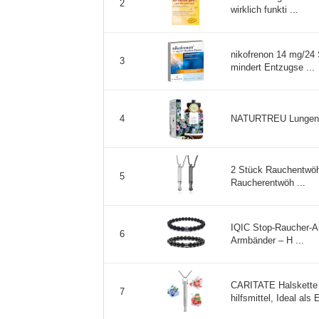
2
wirklich funkti ...
nikofrenon 14 mg/24 
3
mindert Entzugse ...
NATURTREU Lungenkra
4
2 Stück Rauchentwöhn
5
Raucherentwöh ...
IQIC Stop-Raucher-A
6
Armbänder – H ...
CARITATE Halskette 
7
hilfsmittel, Ideal als E