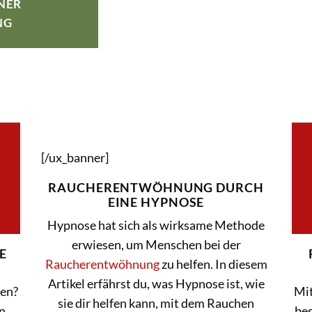
INER
NG
HYPNOSE
[/ux_banner]
RAUCHERENTWÖHNUNG DURCH
EINE HYPNOSE
Hypnose hat sich als wirksame Methode
erwiesen, um Menschen bei der
E
Raucherentwöhnung
zu helfen. In diesem
Artikel erfährst du, was Hypnose ist, wie
fen?
Mit
sie dir helfen kann, mit dem Rauchen
n,
bes