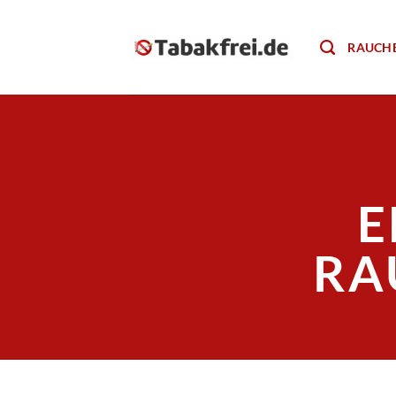
Zum
Inhalt
RAUCH
springen
E
RA