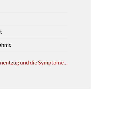
t
ahme
inentzug und die Symptome…