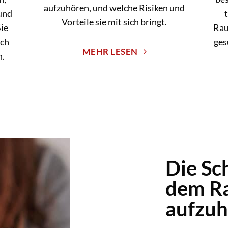
aufzuhören, und welche Risiken und
und
t
Vorteile sie mit sich bringt.
ie
Rau
ich
ges
MEHR LESEN
n.
Die Sc
dem R
aufzuh