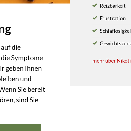
Reizbarkeit
Frustration
ng
Schlaflosigkei
Gewichtszun
 auf die
, die Symptome
mehr über Nikot
ir geben Ihnen
bleiben und
Wenn Sie bereit
ren, sind Sie