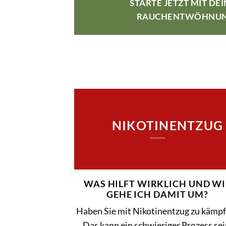
STARTE JETZT MIT DE
RAUCHENTWÖHNU
NIKOTINENTZUG
WAS HILFT WIRKLICH UND WI
GEHE ICH DAMIT UM?
Haben Sie mit Nikotinentzug zu kämp
Das kann ein schwieriger Prozess sei