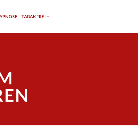
YPNOSE
TABAKFREI
EM
REN