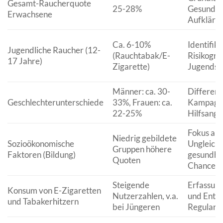
Gesamt-Raucherquote
25-28%
Gesundhei
Erwachsene
Aufkläru
Ca. 6-10%
Identifik
Jugendliche Raucher (12-
(Rauchtabak/E-
Risikogru
17 Jahre)
Zigarette)
Jugends
Männer: ca. 30-
Differenz
Geschlechterunterschiede
33%, Frauen: ca.
Kampagn
22-25%
Hilfsange
Fokus auf
Niedrig gebildete
Sozioökonomische
Ungleichh
Gruppen höhere
Faktoren (Bildung)
gesundhei
Quoten
Chancengl
Steigende
Erfassung
Konsum von E-Zigaretten
Nutzerzahlen, v.a.
und Entw
und Tabakerhitzern
bei Jüngeren
Regularie